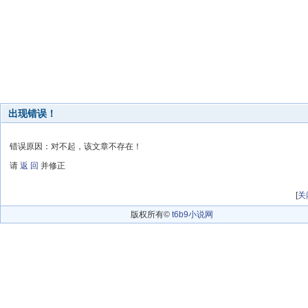
出现错误！
错误原因：对不起，该文章不存在！
请
返 回
并修正
[
关
版权所有©
t6b9小说网